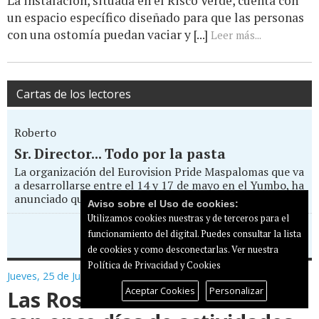
La instalación, situada en el Risco Verde, cuenta con
un espacio específico diseñado para que las personas
con una ostomía puedan vaciar y [...]
Leer más...
Cartas de los lectores
Roberto
Sr. Director... Todo por la pasta
La organización del Eurovision Pride Maspalomas que va
a desarrollarse entre el 14 y 17 de mayo en el Yumbo, ha
anunciado que va a boicotear la...
Aviso sobre el Uso de cookies:
Utilizamos cookies nuestras y de terceros para el
funcionamiento del digital. Puedes consultar la lista
Enviar carta al director
de cookies y como desconectarlas.
Ver nuestra
Política de Privacidad y Cookies
Jueves, 25 de Junio de 2026
Aceptar Cookies
Personalizar
Las Rosas celebra sus fiestas