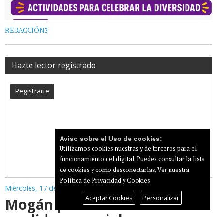
REDACCIÓN2
Hazte lector registrado
Registrarte
Aviso sobre el Uso de cookies:
Utilizamos cookies nuestras y de terceros para el
funcionamiento del digital. Puedes consultar la lista
de cookies y como desconectarlas.
Ver nuestra
Política de Privacidad y Cookies
Miércoles, 17 de Junio de 2026
Aceptar Cookies
Personalizar
Mogán publica un bando con