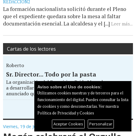
REDACCIÓN2
La formación nacionalista solicitó durante el Pleno
que el expediente quedara sobre la mesa al faltar
documentación esencial. La alcaldesa y el [...]
Leer más...
Cartas de los lectores
Roberto
Sr. Director... Todo por la pasta
La organización del Eurovision Pride Maspalomas que va
a desarrollarse entre el 14 y 17 de mayo en el Yumbo, ha
Aviso sobre el Uso de cookies:
anunciado que va a boicotear la...
Utilizamos cookies nuestras y de terceros para el
funcionamiento del digital. Puedes consultar la lista
de cookies y como desconectarlas.
Ver nuestra
Enviar carta al director
Política de Privacidad y Cookies
Aceptar Cookies
Personalizar
Viernes, 19 de Junio de 2026