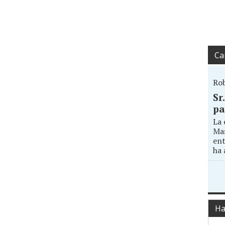
Ca
Ro
Sr
pa
La 
Mas
ent
ha 
Ha