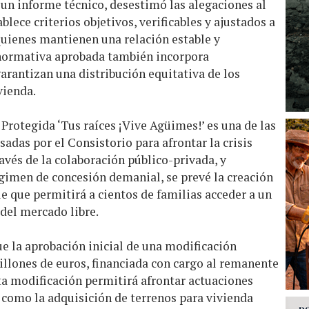
 un informe técnico, desestimó las alegaciones al
lece criterios objetivos, verificables y ajustados a
quienes mantienen una relación estable y
 normativa aprobada también incorpora
antizan una distribución equitativa de los
vienda.
 Protegida ‘Tus raíces ¡Vive Agüimes!’ es una de las
adas por el Consistorio para afrontar la crisis
avés de la colaboración público-privada, y
égimen de concesión demanial, se prevé la creación
e que permitirá a cientos de familias acceder a un
 del mercado libre.
e la aprobación inicial de una modificación
illones de euros, financiada con cargo al remanente
sta modificación permitirá afrontar actuaciones
, como la adquisición de terrenos para vivienda