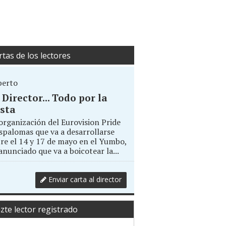
rtas de los lectores
berto
. Director... Todo por la
sta
organización del Eurovision Pride
palomas que va a desarrollarse
re el 14 y 17 de mayo en el Yumbo,
anunciado que va a boicotear la...
Enviar carta al director
zte lector registrado