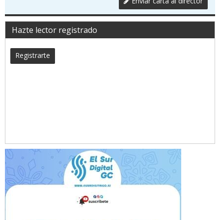
Enviar carta al director
Hazte lector registrado
Registrarte