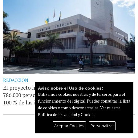
REDACCIÓN
El proyecto ha depurado la información de más de
Aviso sobre el Uso de cookies:
786.000 personas y 363.598 viviendas Ha resuelto el
Utilizamos cookies nuestras y de terceros para el
funcionamiento del digital. Puedes consultar la lista
100 % de las incidencias detectadas por [...]
Leer más...
de cookies y como desconectarlas.
Ver nuestra
Política de Privacidad y Cookies
Aceptar Cookies
Personalizar