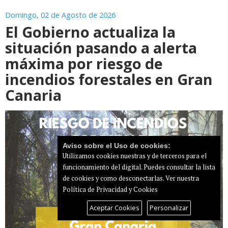
Domingo, 02 de Agosto de 2026
El Gobierno actualiza la
situación pasando a alerta
máxima por riesgo de
incendios forestales en Gran
Canaria
Aviso sobre el Uso de cookies:
Utilizamos cookies nuestras y de terceros para el
funcionamiento del digital. Puedes consultar la lista
de cookies y como desconectarlas.
Ver nuestra
Política de Privacidad y Cookies
Aceptar Cookies
Personalizar