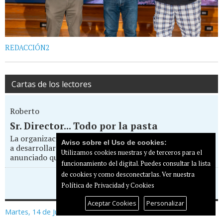
REDACCIÓN2
Cartas de los lectores
Roberto
Sr. Director... Todo por la pasta
La organización del Eurovision Pride Maspalomas que va
Aviso sobre el Uso de cookies:
a desarrollarse entre el 14 y 17 de mayo en el Yumbo, ha
Utilizamos cookies nuestras y de terceros para el
anunciado que va a boicotear la...
funcionamiento del digital. Puedes consultar la lista
de cookies y como desconectarlas.
Ver nuestra
Enviar carta al director
Política de Privacidad y Cookies
Aceptar Cookies
Personalizar
Martes, 14 de Julio de 2026