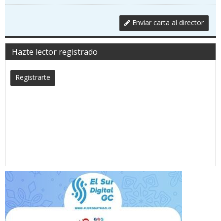
Enviar carta al director
Hazte lector registrado
Registrarte