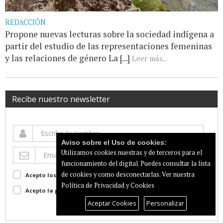
REDACCIÓN
Propone nuevas lecturas sobre la sociedad indígena a
partir del estudio de las representaciones femeninas
y las relaciones de género La [...]
Leer más...
Recibe nuestro newsletter
Aviso sobre el Uso de cookies:
Utilizamos cookies nuestras y de terceros para el
funcionamiento del digital. Puedes consultar la lista
de cookies y como desconectarlas.
Ver nuestra
Acepto los terminos de uso
Ver
Política de Privacidad y Cookies
Acepto la política de privacidad
Ver
Aceptar Cookies
Personalizar
Suscribir