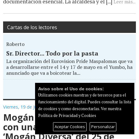
documentación esencial. La alcaldesa y el [...]
Leer más...
Cartas de los lectores
Roberto
Sr. Director... Todo por la pasta
La organización del Eurovision Pride Maspalomas que va
a desarrollarse entre el 14 y 17 de mayo en el Yumbo, ha
anunciado que va a boicotear la...
Aviso sobre el Uso de cookies:
Enviar carta al director
Utilizamos cookies nuestras y de terceros para el
funcionamiento del digital. Puedes consultar la lista
Viernes, 19 de Junio de 2026
de cookies y como desconectarlas.
Ver nuestra
Mogán celebrará el Orgullo
Política de Privacidad y Cookies
con una nueva edición de
Aceptar Cookies
Personalizar
‘Mogán Diversa’ del 25 de