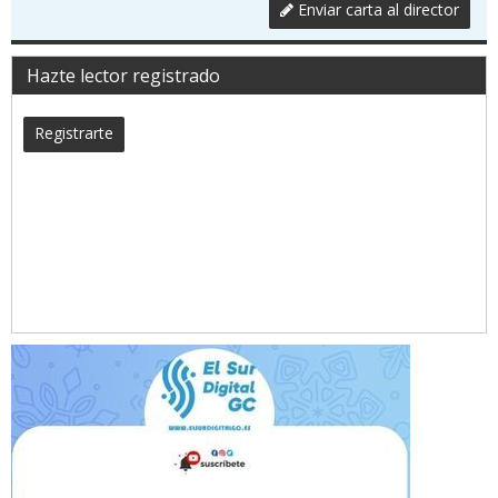
Enviar carta al director
Hazte lector registrado
Registrarte