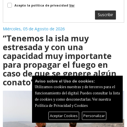
Acepto la política de privacidad
Ver
Suscribir
Miércoles, 05 de Agosto de 2026
“Tenemos la isla muy
estresada y con una
capacidad muy importante
para propagar el fuego en
caso de que se genere algún
conato”
Aviso sobre el Uso de cookies:
Utilizamos cookies nuestras y de terceros para el
funcionamiento del digital. Puedes consultar la lista
de cookies y como desconectarlas.
Ver nuestra
Política de Privacidad y Cookies
Aceptar Cookies
Personalizar