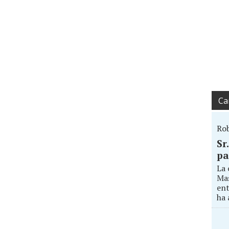
Ca
Ro
Sr
pa
La 
Mas
ent
ha 