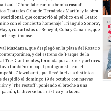
atizada ‘Cómo fabricar una bomba casual’,
tos Teatrales Orlando Hernández Martín; y la obra
o Meridional, que conmovió al público en el Teatro
minó con el concierto homenaje ‘Triángulo Sonoro’,
Mayo, con artistas de Senegal, Cuba y Canarias, que
 noche agüimense.
tival Masdanza, que desplegó en la plaza del Rosario
contemporánea, y del estreno de ‘Parque de la
al Tres Continentes, formada por actores y actrices
tuvo también un papel protagonista con el
ompañía Clownbaret, que llevó la risa a distintos
se despidió el domingo 19 de octubre con nuevas
ión’ y ‘The Pestoff’, poniendo el broche a una
ipación, la diversidad artística y la buena