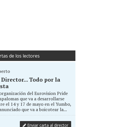
rtas de los lectores
berto
. Director... Todo por la
sta
organización del Eurovision Pride
palomas que va a desarrollarse
re el 14 y 17 de mayo en el Yumbo,
anunciado que va a boicotear la...
Enviar carta al director