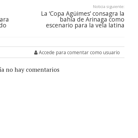
Noticia siguiente:
La ‘Copa Agüimes’ consagra la
para
bahía de Arinaga como
ado
escenario para la vela latina
Accede para comentar como usuario
ía no hay comentarios