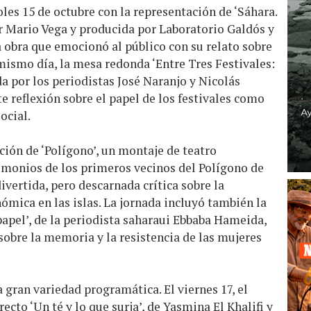
les 15 de octubre con la representación de ‘Sáhara.
por Mario Vega y producida por Laboratorio Galdós y
obra que emocionó al público con su relato sobre
 mismo día, la mesa redonda ‘Entre Tres Festivales:
 por los periodistas José Naranjo y Nicolás
e reflexión sobre el papel de los festivales como
ocial.
ción de ‘Polígono’, un montaje de teatro
imonios de los primeros vecinos del Polígono de
ivertida, pero descarnada crítica sobre la
ómica en las islas. La jornada incluyó también la
 papel’, de la periodista saharaui Ebbaba Hameida,
obre la memoria y la resistencia de las mujeres
 gran variedad programática. El viernes 17, el
ecto ‘Un té y lo que surja’, de Yasmina El Khalifi y