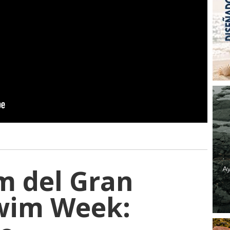
 del Gran
wim Week: