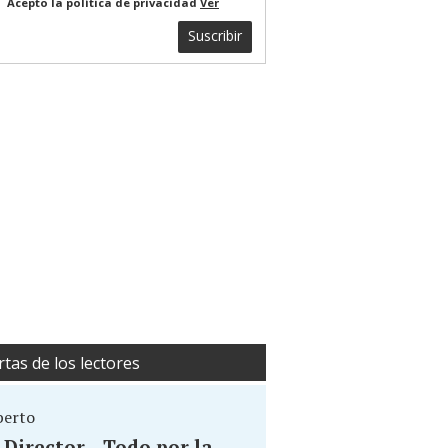
Acepto la política de privacidad
Ver
Suscribir
rtas de los lectores
berto
. Director... Todo por la