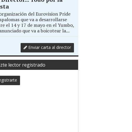
sta
organización del Eurovision Pride
palomas que va a desarrollarse
re el 14 y 17 de mayo en el Yumbo,
anunciado que va a boicotear la...
Enviar carta al director
zte lector registrado
gistrarte