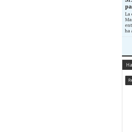
pa
La 
Mas
ent
ha 
Ha
Re