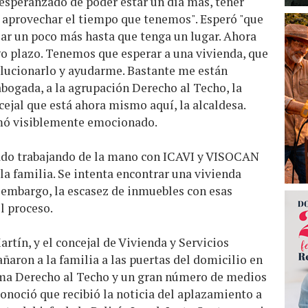
 esperanzado de poder estar un día más, tener
r aprovechar el tiempo que tenemos". Esperó "que
zar un poco más hasta que tenga un lugar. Ahora
go plazo. Tenemos que esperar a una vivienda, que
solucionarlo y ayudarme. Bastante me están
abogada, a la agrupación Derecho al Techo, la
ncejal que está ahora mismo aquí, la alcaldesa.
rmó visiblemente emocionado.
ado trabajando de la mano con ICAVI y VISOCAN
la familia. Se intenta encontrar una vivienda
 embargo, la escasez de inmuebles con esas
el proceso.
rtín, y el concejal de Vivienda y Servicios
ñaron a la familia a las puertas del domicilio en
rma Derecho al Techo y un gran número de medios
onoció que recibió la noticia del aplazamiento a