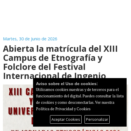
Martes, 30 de Junio de 2026
Abierta la matrícula del XIII
Campus de Etnografía y
Folclore del Festival
Internacional de Ingenio
Aviso sobre el Uso de cookies:
Utilizamos cookies nuestras y de terceros para el
funcionamiento del digital. Puedes consultar la lista
de cookies y como desconectarlas.
Ver nuestra
Política de Privacidad y Cookies
Aceptar Cookies
Personalizar