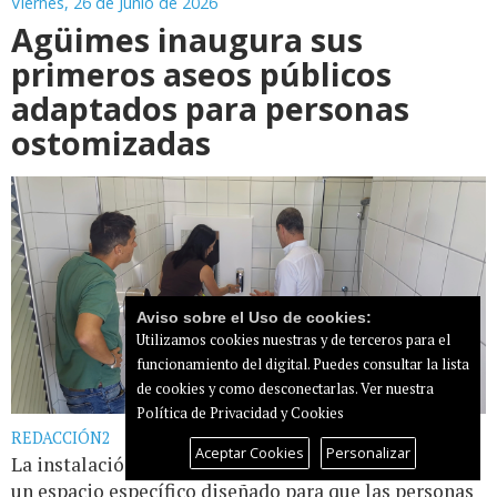
Viernes, 26 de Junio de 2026
Agüimes inaugura sus
primeros aseos públicos
adaptados para personas
ostomizadas
Aviso sobre el Uso de cookies:
Utilizamos cookies nuestras y de terceros para el
funcionamiento del digital. Puedes consultar la lista
de cookies y como desconectarlas.
Ver nuestra
Política de Privacidad y Cookies
REDACCIÓN2
Aceptar Cookies
Personalizar
La instalación, situada en el Risco Verde, cuenta con
un espacio específico diseñado para que las personas