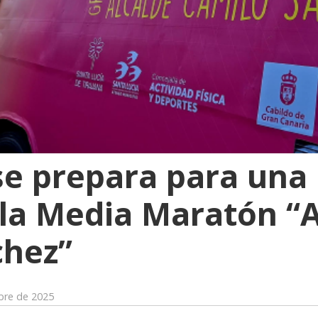
se prepara para una
la Media Maratón “A
chez”
bre de 2025