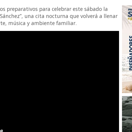
los preparativos para celebrar este sábado la
ánchez”, una cita nocturna que volverá a llenar
rte, música y ambiente familiar.