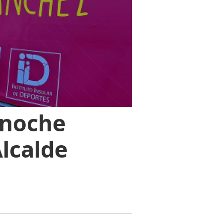
 noche
lcalde