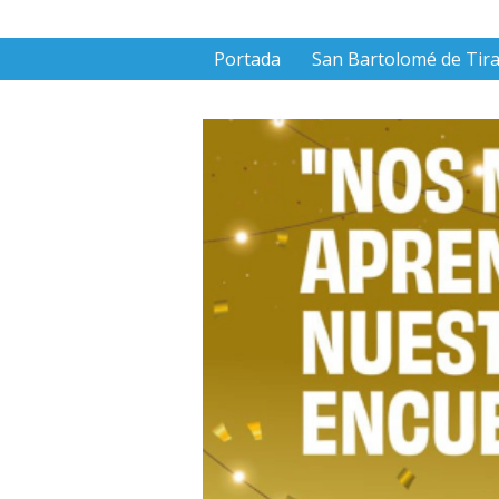
Portada
San Bartolomé de Tir