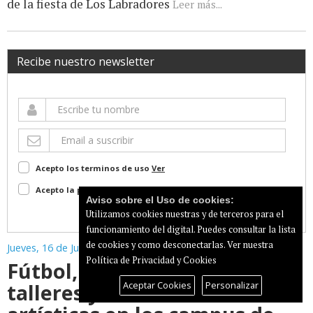
de la fiesta de Los Labradores
Leer más...
Recibe nuestro newsletter
Acepto los terminos de uso
Ver
Acepto la política de privacidad
Ver
Aviso sobre el Uso de cookies:
Suscribir
Utilizamos cookies nuestras y de terceros para el
funcionamiento del digital. Puedes consultar la lista
de cookies y como desconectarlas.
Ver nuestra
Jueves, 16 de Julio de 2026
Política de Privacidad y Cookies
Fútbol, baloncesto, natación,
talleres y actividades
Aceptar Cookies
Personalizar