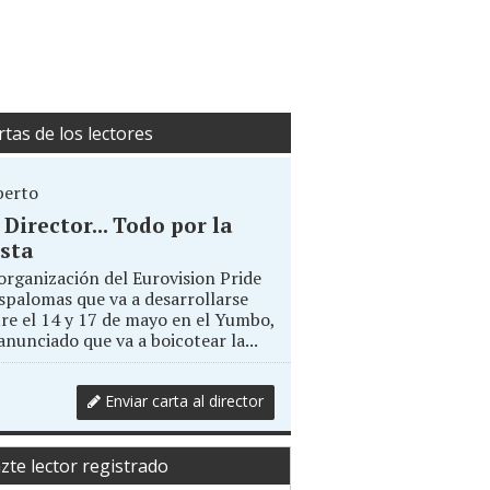
rtas de los lectores
berto
. Director... Todo por la
sta
organización del Eurovision Pride
palomas que va a desarrollarse
re el 14 y 17 de mayo en el Yumbo,
anunciado que va a boicotear la...
Enviar carta al director
zte lector registrado