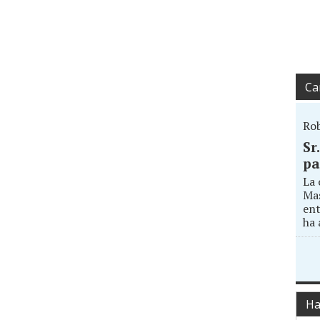
Ca
Ro
Sr
pa
La 
Mas
ent
ha 
Ha