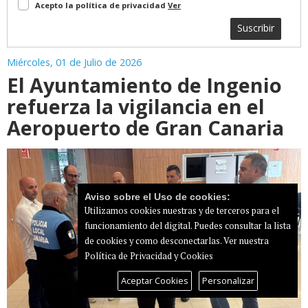
Acepto la política de privacidad
Ver
Suscribir
Miércoles, 01 de Julio de 2026
El Ayuntamiento de Ingenio
refuerza la vigilancia en el
Aeropuerto de Gran Canaria
Aviso sobre el Uso de cookies:
Utilizamos cookies nuestras y de terceros para el
funcionamiento del digital. Puedes consultar la lista
de cookies y como desconectarlas.
Ver nuestra
Política de Privacidad y Cookies
Aceptar Cookies
Personalizar