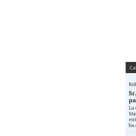
Ca
Ro
Sr
pa
La 
Mas
ent
ha 