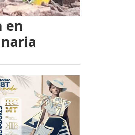
a en
anaria