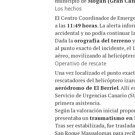
municipio de
Mogán (Gran Can
Los hechos
El Centro Coordinador de Emergen
a las
11:49 horas
. La alerta inf
accidental y no podía continuar 
Dada la
orografía del terreno
y
al punto exacto del incidente, el 
aéreo, movilizando al helicóptero
Operativo de rescate
Una vez localizado el punto exac
rescatadores del helicóptero izaro
aeródromo de El Berriel
. Allí 
Servicio de Urgencias Canario (SU
primera asistencia.
Según la valoración inicial propo
presentaba un
traumatismo en l
Tras ser estabilizada, fue trasla
San Roque Maspalomas para recib