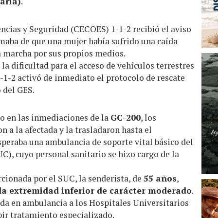
aria)
.
cias y Seguridad (CECOES) 1-1-2 recibió el aviso
ormaba de que una mujer había sufrido una caída
la marcha por sus propios medios.
 la dificultad para el acceso de vehículos terrestres
1-1-2 activó de inmediato el protocolo de rescate
 del GES.
to en las inmediaciones de la
GC-200
, los
n a la afectada y la trasladaron hasta el
esperaba una ambulancia de soporte vital básico del
C), cuyo personal sanitario se hizo cargo de la
rcionada por el SUC, la senderista, de
55 años
,
a extremidad inferior de carácter moderado
.
dada en ambulancia a los Hospitales Universitarios
ir tratamiento especializado.