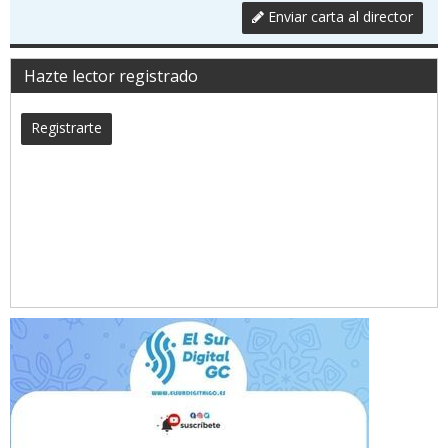
Enviar carta al director
Hazte lector registrado
Registrarte