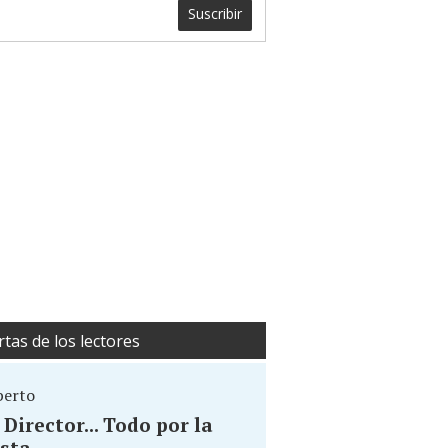
Suscribir
rtas de los lectores
berto
. Director... Todo por la
sta