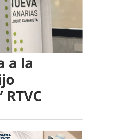
 a la
ijo
” RTVC