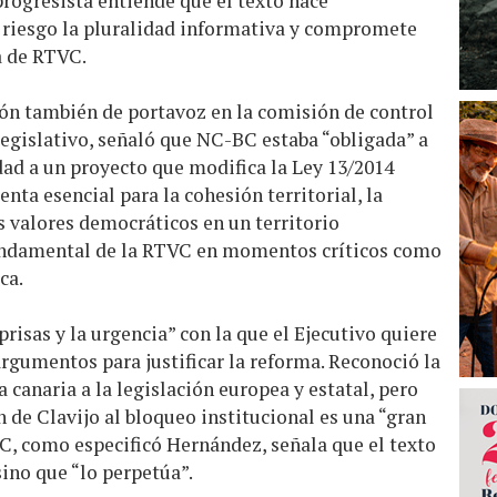
progresista entiende que el texto nace
 riesgo la pluralidad informativa y compromete
a de RTVC.
ón también de portavoz en la comisión de control
egislativo, señaló que NC-BC estaba “obligada” a
dad a un proyecto que modifica la Ley 13/2014
nta esencial para la cohesión territorial, la
 valores democráticos en un territorio
undamental de la RTVC en momentos críticos como
ca.
risas y la urgencia” con la que el Ejecutivo quiere
argumentos para justificar la reforma. Reconoció la
 canaria a la legislación europea y estatal, pero
 de Clavijo al bloqueo institucional es una “gran
C, como especificó Hernández, señala que el texto
sino que “lo perpetúa”.