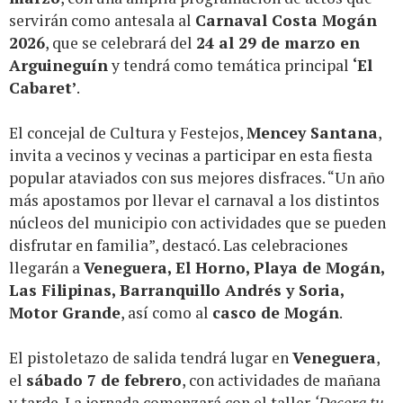
servirán como antesala al
Carnaval Costa Mogán
2026
, que se celebrará del
24 al 29 de marzo en
Arguineguín
y tendrá como temática principal
‘El
Cabaret’
.
El concejal de Cultura y Festejos,
Mencey Santana
,
invita a vecinos y vecinas a participar en esta fiesta
popular ataviados con sus mejores disfraces. “Un año
más apostamos por llevar el carnaval a los distintos
núcleos del municipio con actividades que se pueden
disfrutar en familia”, destacó. Las celebraciones
llegarán a
Veneguera, El Horno, Playa de Mogán,
Las Filipinas, Barranquillo Andrés y Soria,
Motor Grande
, así como al
casco de Mogán
.
El pistoletazo de salida tendrá lugar en
Veneguera
,
el
sábado 7 de febrero
, con actividades de mañana
y tarde. La jornada comenzará con el taller
‘Decora tu