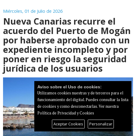
Miércoles, 01 de Julio de 2026
Nueva Canarias recurre el
acuerdo del Puerto de Mogán
por haberse aprobado con un
expediente incompleto y por
poner en riesgo la seguridad
jurídica de los usuarios
Aviso sobre el Uso de cookies:
Utilizamos cookies nuestras y de terceros para el
funcionamiento del digital. Puedes consultar la lista
de cookies y como desconectarlas.
Ver nuestra
Política de Privacidad y Cookies
Aceptar Cookies
Personalizar