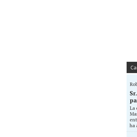
Ca
Ro
Sr
pa
La 
Mas
ent
ha 