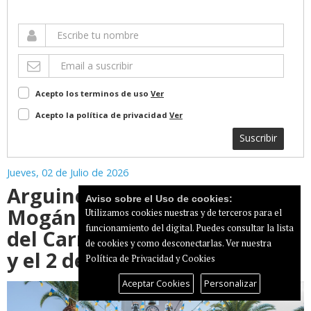
Acepto los terminos de uso
Ver
Acepto la política de privacidad
Ver
Suscribir
Jueves, 02 de Julio de 2026
Arguineguín y Playa de
Aviso sobre el Uso de cookies:
Mogán celebrarán las fiestas
Utilizamos cookies nuestras y de terceros para el
funcionamiento del digital. Puedes consultar la lista
del Carmen entre el 6 de julio
de cookies y como desconectarlas.
Ver nuestra
y el 2 de agosto
Política de Privacidad y Cookies
Aceptar Cookies
Personalizar