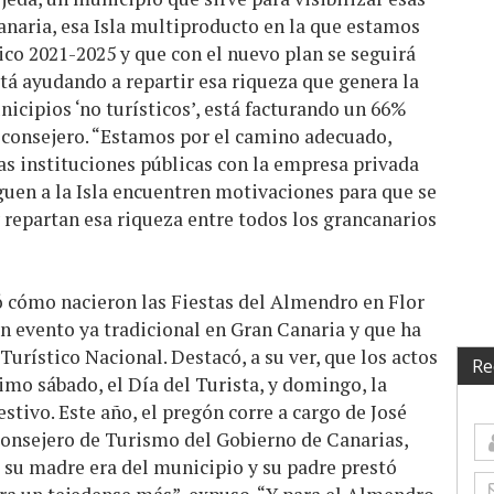
anaria, esa Isla multiproducto en la que estamos
ico 2021-2025 y que con el nuevo plan se seguirá
stá ayudando a repartir esa riqueza que genera la
unicipios ‘no turísticos’, está facturando un 66%
l consejero. “Estamos por el camino adecuado,
as instituciones públicas con la empresa privada
eguen a la Isla encuentren motivaciones para que se
y repartan esa riqueza entre todos los grancanarios
dó cómo nacieron las Fiestas del Almendro en Flor
un evento ya tradicional en Gran Canaria y que ha
urístico Nacional. Destacó, a su ver, que los actos
Re
imo sábado, el Día del Turista, y domingo, la
estivo. Este año, el pregón corre a cargo de José
consejero de Turismo del Gobierno de Canarias,
ue su madre era del municipio y su padre prestó