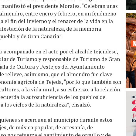
, manifestó el presidente Morales. “Celebran unas
el almendro, entre enero y febrero, en un fenómeno
el fin del invierno y el renacer de la vida en la
festación de la naturaleza, de la memoria
 pueblo y de Gran Canaria”.
vo acompañado en el acto por el alcalde tejendese,
nsular de Turismo y responsable de Turismo de Gran
jala de Cultura y Festejos del Ayuntamiento
de relieve, asimismo, que el almendro fue clave
onomía agrícola de Tejeda, “por lo que también son
ltores, a la vida rural, a su esfuerzo, a la relación
recuerda la autosuficiencia de los pueblos de
a los ciclos de la naturaleza”, ensalzó.
e quienes se acerquen al municipio durante estos
jes, de música popular, de artesanía, de
so nos refuerza el sentimiento de orgullo y de