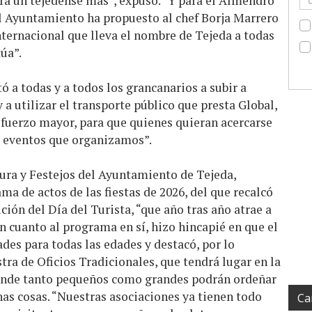
dera un tejedense más”, expuso. “Y para el Almendro
el Ayuntamiento ha propuesto al chef Borja Marrero
ternacional que lleva el nombre de Tejeda a todas
úa”.
ó a todas y a todos los grancanarios a subir a
a utilizar el transporte público que presta Global,
sfuerzo mayor, para que quienes quieran acercarse
s eventos que organizamos”.
ltura y Festejos del Ayuntamiento de Tejeda,
ma de actos de las fiestas de 2026, del que recalcó
ición del Día del Turista, “que año tras año atrae a
En cuanto al programa en sí, hizo hincapié en que el
des para todas las edades y destacó, por lo
tra de Oficios Tradicionales, que tendrá lugar en la
onde tanto pequeños como grandes podrán ordeñar
has cosas. “Nuestras asociaciones ya tienen todo
Ca