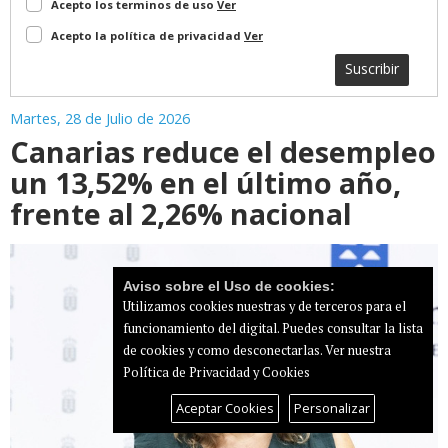
Acepto los terminos de uso
Ver
Acepto la política de privacidad
Ver
Suscribir
Martes, 28 de Julio de 2026
Canarias reduce el desempleo
un 13,52% en el último año,
frente al 2,26% nacional
Aviso sobre el Uso de cookies:
Utilizamos cookies nuestras y de terceros para el
funcionamiento del digital. Puedes consultar la lista
de cookies y como desconectarlas.
Ver nuestra
Política de Privacidad y Cookies
Aceptar Cookies
Personalizar