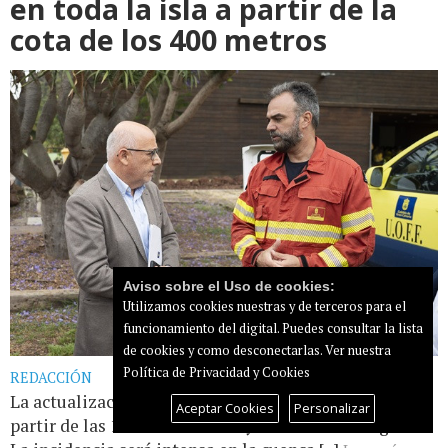
en toda la isla a partir de la
cota de los 400 metros
Aviso sobre el Uso de cookies:
Utilizamos cookies nuestras y de terceros para el
funcionamiento del digital. Puedes consultar la lista
de cookies y como desconectarlas.
Ver nuestra
Política de Privacidad y Cookies
REDACCIÓN
La actualización del INFOGRAN entra en vigor a
Aceptar Cookies
Personalizar
partir de las 11.00 horas de hoy lunes día 3 de agosto