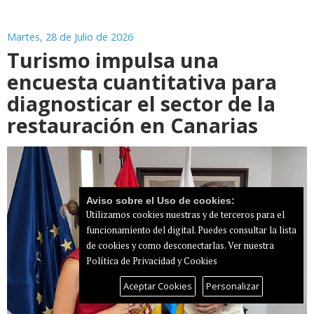
Martes, 28 de Julio de 2026
Turismo impulsa una
encuesta cuantitativa para
diagnosticar el sector de la
restauración en Canarias
Aviso sobre el Uso de cookies:
Utilizamos cookies nuestras y de terceros para el
funcionamiento del digital. Puedes consultar la lista
de cookies y como desconectarlas.
Ver nuestra
Política de Privacidad y Cookies
Aceptar Cookies
Personalizar