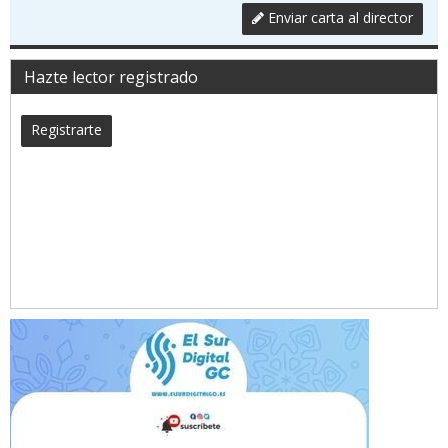
Enviar carta al director
Hazte lector registrado
Registrarte