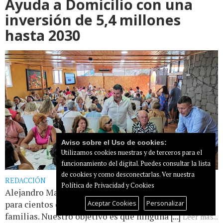
Ayuda a Domicilio con una
inversión de 5,4 millones
hasta 2030
Aviso sobre el Uso de cookies:
Utilizamos cookies nuestras y de terceros para el
funcionamiento del digital. Puedes consultar la lista
de cookies y como desconectarlas.
Ver nuestra
REDACCIÓN
Política de Privacidad y Cookies
Alejandro Marichal: “Hablamos de calidad de vida
Aceptar Cookies
Personalizar
para cientos de vecinos y de tranquilidad para sus
familias. Nuestro objetivo es que ninguna [...]
Leer más...