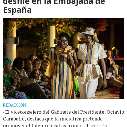
desfile en la Embajada de
España
REDACCIÓN
· El viceconsejero del Gabinete del Presidente, Octavio
Caraballo, destaca que la iniciativa pretende
promover el talento local así como [...]
Leer más...