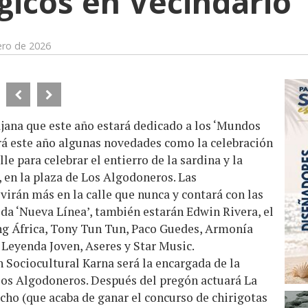
icos en Vecindario
ero de 2026
ajana que este año estará dedicado a los ‘Mundos
drá este año algunas novedades como la celebración
e para celebrar el entierro de la sardina y la
, en la plaza de Los Algodoneros. Las
virán más en la calle que nunca y contará con las
da ‘Nueva Línea’, también estarán Edwin Rivera, el
g África, Tony Tun Tun, Paco Guedes, Armonía
 Leyenda Joven, Aseres y Star Music.
n Sociocultural Karna será la encargada de la
 los Algodoneros. Después del pregón actuará La
ocho (que acaba de ganar el concurso de chirigotas