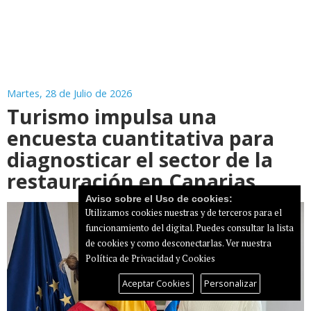
Martes, 28 de Julio de 2026
Turismo impulsa una
encuesta cuantitativa para
diagnosticar el sector de la
restauración en Canarias
Aviso sobre el Uso de cookies:
Utilizamos cookies nuestras y de terceros para el
funcionamiento del digital. Puedes consultar la lista
de cookies y como desconectarlas.
Ver nuestra
Política de Privacidad y Cookies
Aceptar Cookies
Personalizar