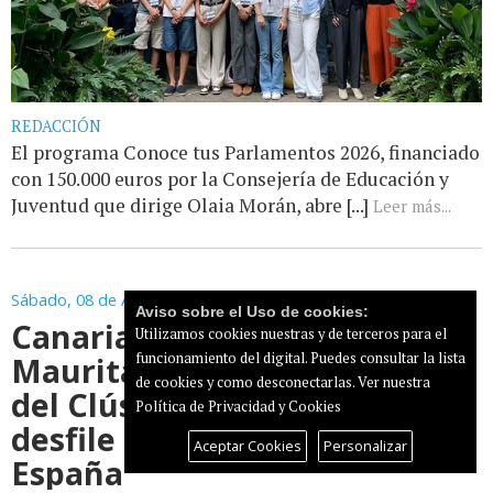
REDACCIÓN
El programa Conoce tus Parlamentos 2026, financiado
con 150.000 euros por la Consejería de Educación y
Juventud que dirige Olaia Morán, abre [...]
Leer más...
Sábado, 08 de Agosto de 2026
Aviso sobre el Uso de cookies:
Canarias culmina en
Utilizamos cookies nuestras y de terceros para el
Mauritania la primera fase
funcionamiento del digital. Puedes consultar la lista
de cookies y como desconectarlas.
Ver nuestra
del Clúster de Moda con un
Política de Privacidad y Cookies
desfile en la Embajada de
Aceptar Cookies
Personalizar
España