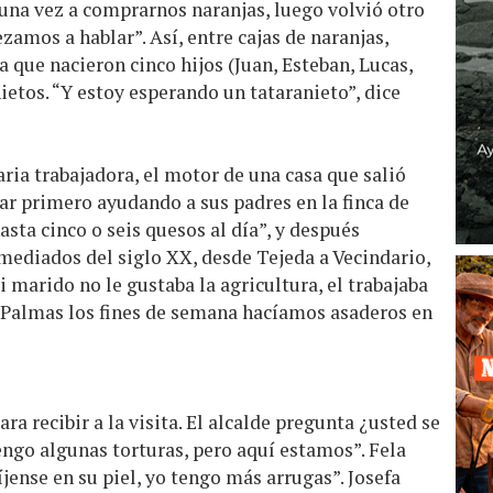
o una vez a comprarnos naranjas, luego volvió otro
zamos a hablar”. Así, entre cajas de naranjas,
 que nacieron cinco hijos (Juan, Esteban, Lucas,
nietos. “Y estoy esperando un tataranieto”, dice
aria trabajadora, el motor de una casa que salió
jar primero ayudando a sus padres en la finca de
sta cinco o seis quesos al día”, y después
ediados del siglo XX, desde Tejeda a Vecindario,
i marido no le gustaba la agricultura, el trabajaba
s Palmas los fines de semana hacíamos asaderos en
ra recibir a la visita. El alcalde pregunta ¿usted se
tengo algunas torturas, pero aquí estamos”. Fela
íjense en su piel, yo tengo más arrugas”. Josefa