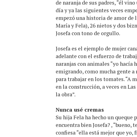
de naranja de sus padres, “él vin
día y ya las siguientes veces empe
empezó una historia de amor de la
María y Fela), 26 nietos y dos biz
Josefa con tono de orgullo.
Josefa es el ejemplo de mujer can
adelante con el esfuerzo de traba
naranjas con animales “yo hacía ha
emigrando, como mucha gente a m
para trabajar en los tomates. “A m
en la construcción, a veces en La
la obra”.
Nunca usé cremas
Su hija Fela ha hecho un queque pa
encuentra bien Josefa? , “bueno, 
confiesa “ella está mejor que yo, f