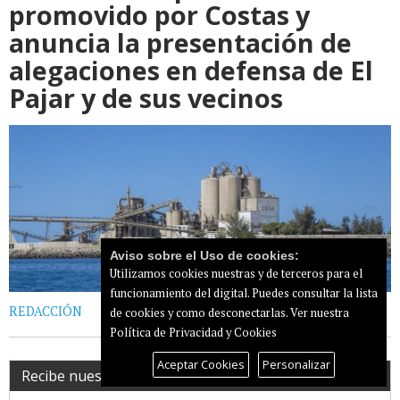
promovido por Costas y
anuncia la presentación de
alegaciones en defensa de El
Pajar y de sus vecinos
Aviso sobre el Uso de cookies:
Utilizamos cookies nuestras y de terceros para el
funcionamiento del digital. Puedes consultar la lista
REDACCIÓN
de cookies y como desconectarlas.
Ver nuestra
Política de Privacidad y Cookies
Aceptar Cookies
Personalizar
Recibe nuestro newsletter