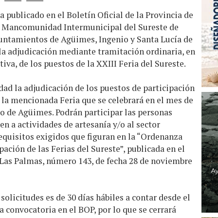
ha publicado en el Boletín Oficial de la Provincia de
la Mancomunidad Intermunicipal del Sureste de
untamientos de Agüimes, Ingenio y Santa Lucía de
 la adjudicación mediante tramitación ordinaria, en
va, de los puestos de la XXIII Feria del Sureste.
idad la adjudicación de los puestos de participación
n la mencionada Feria que se celebrará en el mes de
o de Agüimes. Podrán participar las personas
uen a actividades de artesanía y/o al sector
equisitos exigidos que figuran en la “Ordenanza
pación de las Ferias del Sureste”, publicada en el
e Las Palmas, número 143, de fecha 28 de noviembre
 solicitudes es de 30 días hábiles a contar desde el
la convocatoria en el BOP, por lo que se cerrará