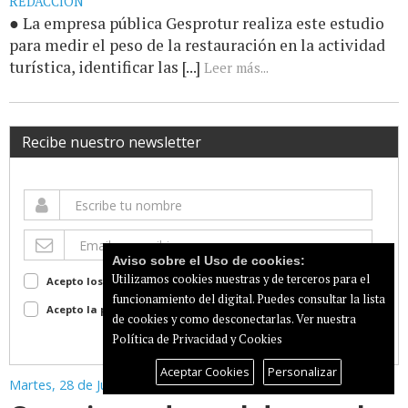
REDACCIÓN
● La empresa pública Gesprotur realiza este estudio
para medir el peso de la restauración en la actividad
turística, identificar las [...]
Leer más...
Recibe nuestro newsletter
Aviso sobre el Uso de cookies:
Utilizamos cookies nuestras y de terceros para el
Acepto los terminos de uso
Ver
funcionamiento del digital. Puedes consultar la lista
Acepto la política de privacidad
Ver
de cookies y como desconectarlas.
Ver nuestra
Suscribir
Política de Privacidad y Cookies
Aceptar Cookies
Personalizar
Martes, 28 de Julio de 2026