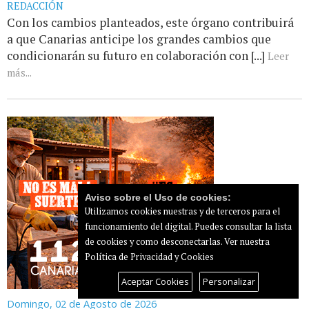
REDACCIÓN
Con los cambios planteados, este órgano contribuirá
a que Canarias anticipe los grandes cambios que
condicionarán su futuro en colaboración con [...]
Leer
más...
Aviso sobre el Uso de cookies:
Utilizamos cookies nuestras y de terceros para el
funcionamiento del digital. Puedes consultar la lista
de cookies y como desconectarlas.
Ver nuestra
Política de Privacidad y Cookies
Aceptar Cookies
Personalizar
Domingo, 02 de Agosto de 2026