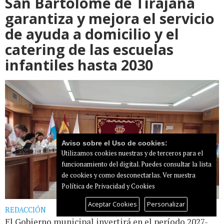
San Bartolomé de Tirajana
garantiza y mejora el servicio
de ayuda a domicilio y el
catering de las escuelas
infantiles hasta 2030
Aviso sobre el Uso de cookies:
Utilizamos cookies nuestras y de terceros para el
funcionamiento del digital. Puedes consultar la lista
de cookies y como desconectarlas.
Ver nuestra
Política de Privacidad y Cookies
Aceptar Cookies
Personalizar
REDACCIÓN
El Gobierno municipal invertirá en el período 2027-