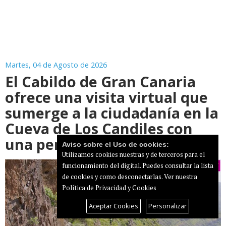
Martes, 04 de Agosto de 2026
El Cabildo de Gran Canaria
ofrece una visita virtual que
sumerge a la ciudadanía en la
Cueva de Los Candiles con
una perspectiva de género
Aviso sobre el Uso de cookies:
Utilizamos cookies nuestras y de terceros para el
funcionamiento del digital. Puedes consultar la lista
de cookies y como desconectarlas.
Ver nuestra
Política de Privacidad y Cookies
Aceptar Cookies
Personalizar