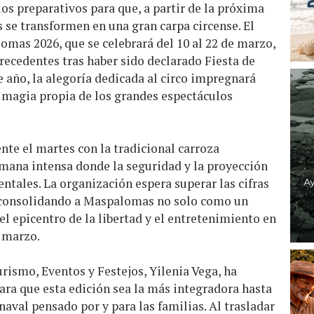
los preparativos para que, a partir de la próxima
 se transformen en una gran carpa circense. El
mas 2026, que se celebrará del 10 al 22 de marzo,
recedentes tras haber sido declarado Fiesta de
e año, la alegoría dedicada al circo impregnará
la magia propia de los grandes espectáculos
te el martes con la tradicional carroza
mana intensa donde la seguridad y la proyección
entales. La organización espera superar las cifras
, consolidando a Maspalomas no solo como un
el epicentro de la libertad y el entretenimiento en
e marzo.
urismo, Eventos y Festejos, Yilenia Vega, ha
ara que esta edición sea la más integradora hasta
aval pensado por y para las familias. Al trasladar