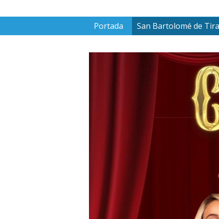
Portada
San Bartolomé de Tir