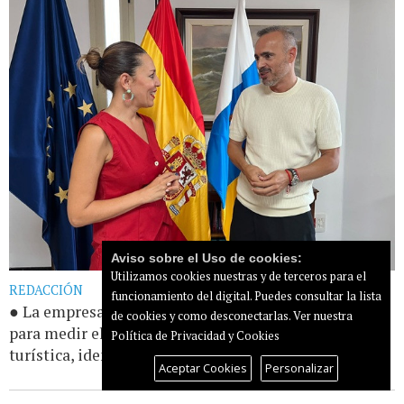
Aviso sobre el Uso de cookies:
Utilizamos cookies nuestras y de terceros para el
REDACCIÓN
funcionamiento del digital. Puedes consultar la lista
● La empresa pública Gesprotur realiza este estudio
de cookies y como desconectarlas.
Ver nuestra
para medir el peso de la restauración en la actividad
Política de Privacidad y Cookies
turística, identificar las [...]
Leer más...
Aceptar Cookies
Personalizar