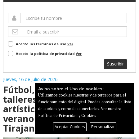
Acepto los terminos de uso
Ver
Acepto la política de privacidad
Ver
Suscribir
Jueves, 16 de Julio de 2026
Fútbol, baloncesto, natación,
Aviso sobre el Uso de cookies:
Utilizamos cookies nuestras y de terceros para el
talleres y actividades
funcionamiento del digital. Puedes consultar la lista
artísticas en los campus de
de cookies y como desconectarlas.
Ver nuestra
verano de Santa Lucía de
Política de Privacidad y Cookies
Tirajana
Aceptar Cookies
Personalizar