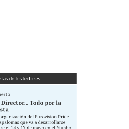
rtas de los lectores
berto
. Director... Todo por la
sta
organización del Eurovision Pride
palomas que va a desarrollarse
re el 14 y 17 de mayo en el Yumbo,